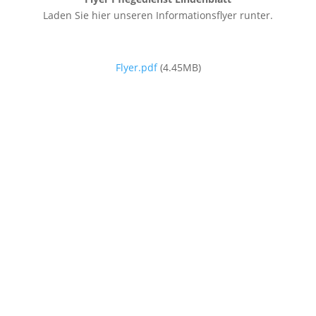
Laden Sie hier unseren Informationsflyer runter.
Flyer.pdf
(4.45MB)
Seniorenbetreuung vor Ort:
Betreuung Sie im gesamten
Ennepe-Ruhr-Kreis
Breckerfeld, Ennepetal, Gevelsberg, Hattingen, Herdecke, Schwelm,
Sprockhövel, Wetter (Ruhr), Witten
und darüber hinaus in
Westfalen
, z.B. in Wuppertal, Hagen
Öffnungszeiten
Montag bis Freitag:
08:00 – 14:00 Uhr